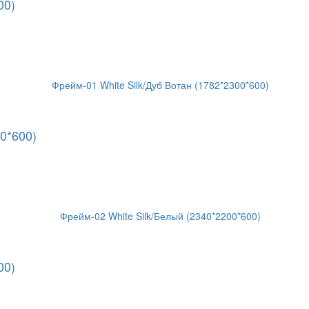
00)
0*600)
00)